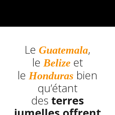
Le
,
Guatemala
le
et
Belize
le
bien
Honduras
qu’étant
des
terres
jumelles offrent